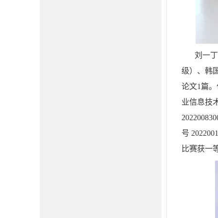
刘一丁
级）、
韩
论文
1
篇。
业信息技
202200830
号
202200
比赛获一