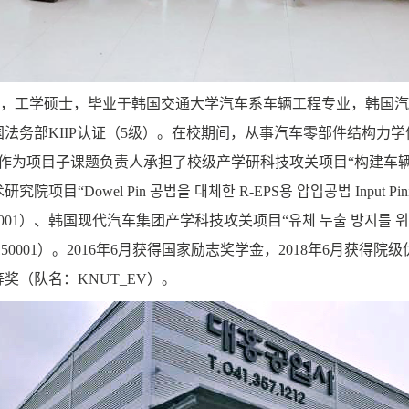
，工学硕士，毕业于韩国交通大学汽车系车辆工程专业，
韩国汽
国法务部
KIIP
认证（
5
级）。在校期间，从事汽车零部件结构力学
作为项目子课题负责人承担了校级产学研科技攻关项目
“
构建车
术
研究
院
项目
“
Dowel Pin
공법을
대체한
R-EPS
용
압입공법
Input Pi
001
）、韩国现代汽车集团产学科技攻关项目
“
유체
누출
방지를
위
150001
）。
2016年6月获得国家励志奖学金，2018年6月获得院
等奖（队名：K
NUT_EV
）。