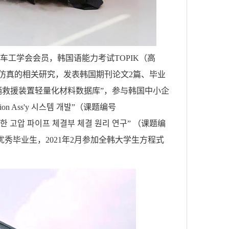
车工学会会员
，韩国语能力考试
TOPIK
（高
仿真的相关研究，发表韩国期刊论文
2
篇、毕业
辆
救援
装置轻量化材料数据库
”，参与韩国
中小企
nion Ass'y
시스템
개발
”（课题编号
한
고압
파이프
체결부
체결
원리
연구
”
（课题编
级优秀毕业生，2021年2月参加全韩大学生方程式