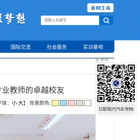
国际交流
社会服务
实训基地
专业教师的卓越校友
字体：
小
大
】
背景颜色: